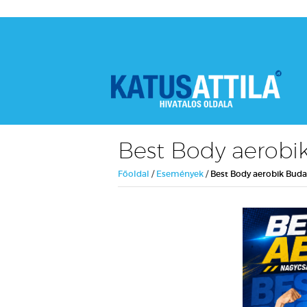
Best Body aerobik
Főoldal
/
Események
/
Best Body aerobik Buda