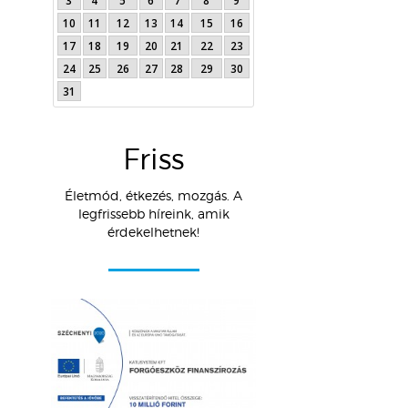
3
4
5
6
7
8
9
10
11
12
13
14
15
16
17
18
19
20
21
22
23
24
25
26
27
28
29
30
31
Friss
Életmód, étkezés, mozgás. A
legfrissebb híreink, amik
érdekelhetnek!