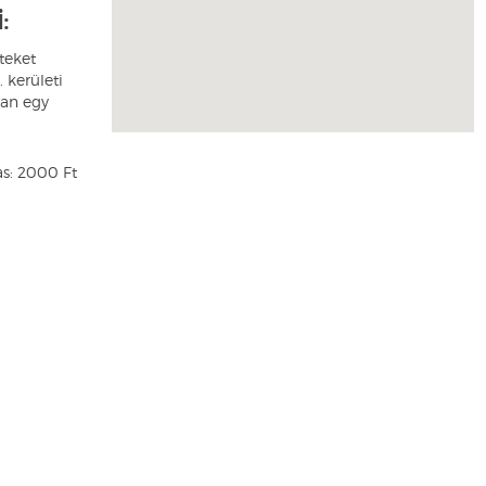
:
eteket
 kerületi
an egy
as: 2000 Ft