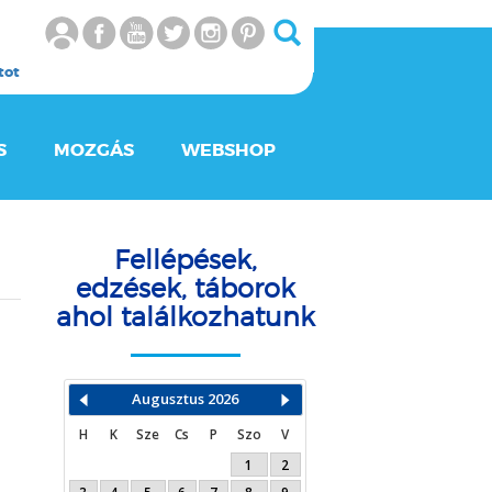
tot
S
MOZGÁS
WEBSHOP
n
Fellépések,
edzések, táborok
ahol találkozhatunk
Augusztus
2026
H
K
Sze
Cs
P
Szo
V
1
2