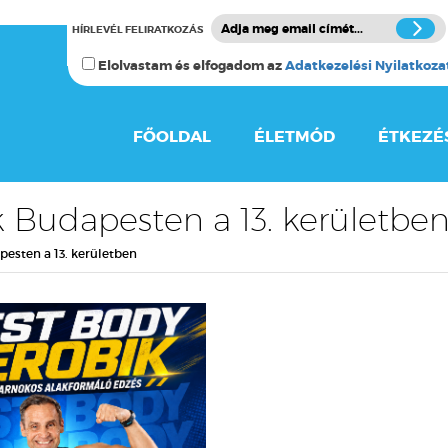
HÍRLEVÉL FELIRATKOZÁS
Elolvastam és elfogadom az
Adatkezelési Nyilatkoza
FŐOLDAL
ÉLETMÓD
ÉTKEZÉ
 Budapesten a 13. kerületbe
pesten a 13. kerületben