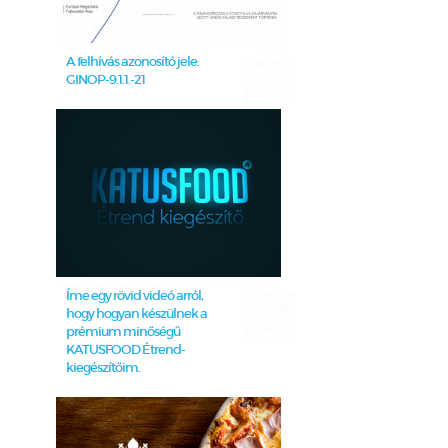
A felhívás azonosító jele:
GINOP-9.1.1.-21
Íme egy rövid videó arról,
hogy hogyan készülnek a
prémium minőségű
KATUSFOOD Étrend-
kiegészítőim.