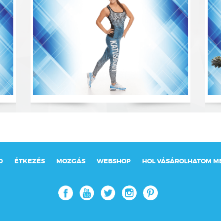
D
ÉTKEZÉS
MOZGÁS
WEBSHOP
HOL VÁSÁROLHATOM M