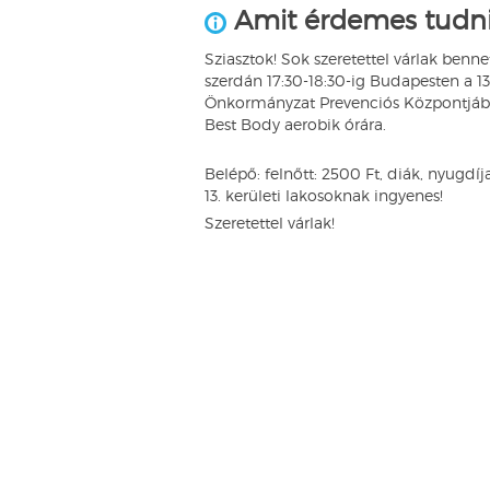
Amit érdemes tudni
Sziasztok! Sok szeretettel várlak benn
szerdán 17:30-18:30-ig Budapesten a 13.
Önkormányzat Prevenciós Központjáb
Best Body aerobik órára.
Belépő: felnőtt: 2500 Ft, diák, nyugdíj
13. kerületi lakosoknak ingyenes!
Szeretettel várlak!