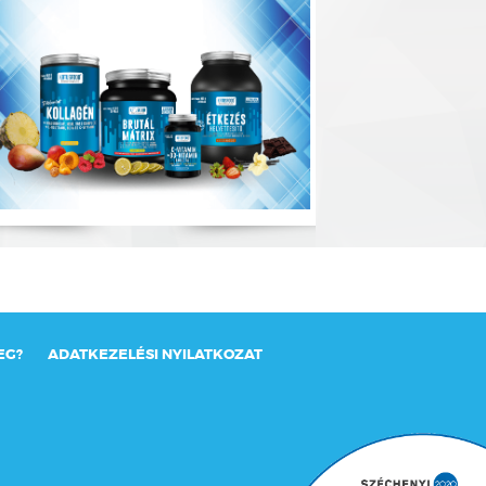
EG?
ADATKEZELÉSI NYILATKOZAT