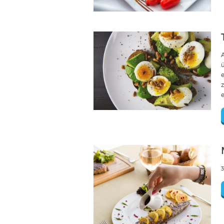
A
ü
e
3