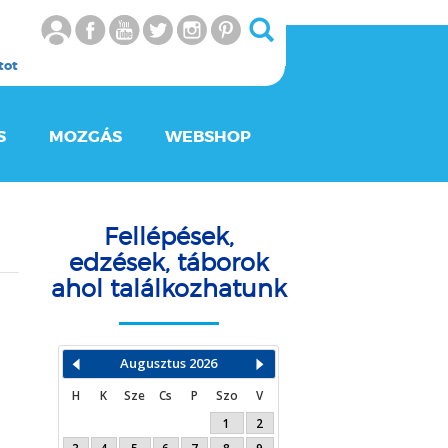
tot
S
MOZGÁS
WEBSHOP
Fellépések,
edzések, táborok
ahol találkozhatunk
Augusztus
2026
H
K
Sze
Cs
P
Szo
V
1
2