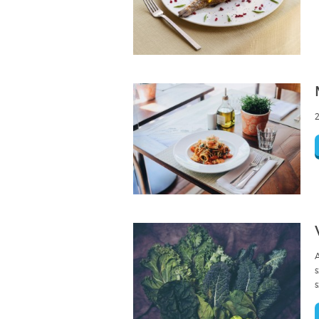
2
s
s