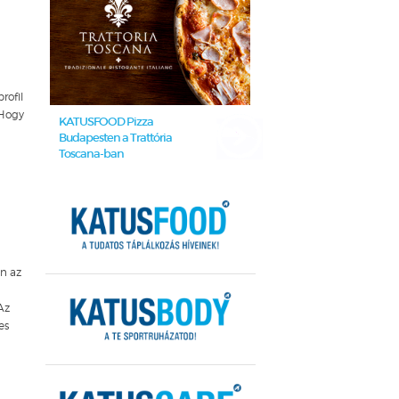
rofil
 Hogy
KATUSFOOD Pizza
Budapesten a Trattória
Toscana-ban
n az
Az
es