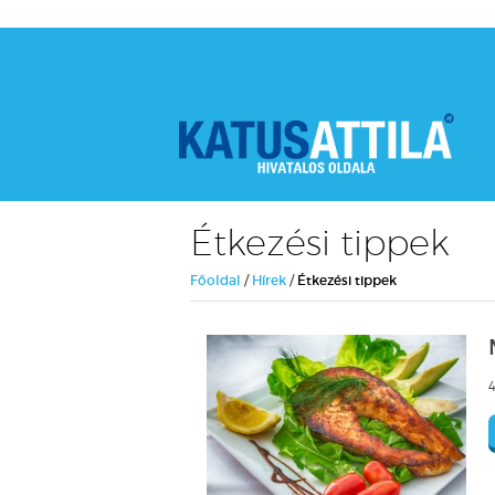
Étkezési tippek
Főoldal
/
Hírek
/
Étkezési tippek
4