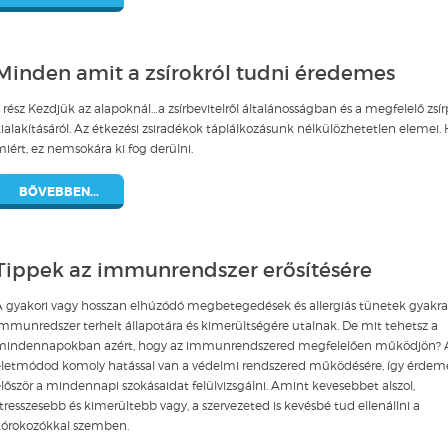
Minden amit a zsírokról tudni éredemes
. rész Kezdjük az alapoknál…a zsírbevitelről általánosságban és a megfelelő zsírp
ialakításáról. Az étkezési zsiradékok táplálkozásunk nélkülözhetetlen elemei.
iért, ez nemsokára ki fog derülni.
BŐVEBBEN...
Tippek az immunrendszer erősítésére
A gyakori vagy hosszan elhúzódó megbetegedések és allergiás tünetek gyakra
mmunredszer terhelt állapotára és kimerültségére utalnak. De mit tehetsz a
mindennapokban azért, hogy az immunrendszered megfelelően működjön? 
életmódod komoly hatással van a védelmi rendszered működésére, így érdem
lőször a mindennapi szokásaidat felülvizsgálni. Amint kevesebbet alszol,
tresszesebb és kimerültebb vagy, a szervezeted is kevésbé tud ellenállni a
kórokozókkal szemben.