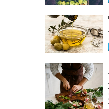
1
k
m
i
e
s