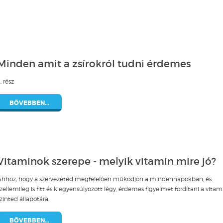
Minden amit a zsírokról tudni érdemes
. rész
BŐVEBBEN...
Vitaminok szerepe - melyik vitamin mire jó?
Ahhoz, hogy a szervezeted megfelelően működjön a mindennapokban, és
zellemileg is fitt és kiegyensúlyozott légy, érdemes figyelmet fordítani a vitam
zinted állapotára.
BŐVEBBEN...