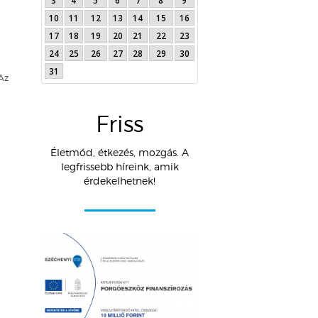
3
4
5
6
7
8
9
10
11
12
13
14
15
16
17
18
19
20
21
22
23
24
25
26
27
28
29
30
31
 Az
Friss
Életmód, étkezés, mozgás. A
legfrissebb híreink, amik
érdekelhetnek!