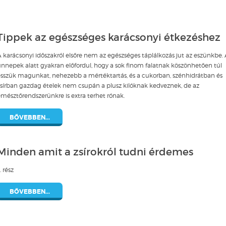
Tippek az egészséges karácsonyi étkezéshez
 karácsonyi időszakról elsőre nem az egészséges táplálkozás jut az eszünkbe.
nnepek alatt gyakran előfordul, hogy a sok finom falatnak köszönhetően túl
esszük magunkat, nehezebb a mértéktartás, és a cukorban, szénhidrátban és
zsírban gazdag ételek nem csupán a plusz kilóknak kedveznek, de az
mésztőrendszerünkre is extra terhet rónak.
BŐVEBBEN...
Minden amit a zsírokról tudni érdemes
. rész
BŐVEBBEN...