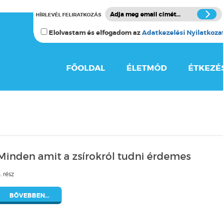
HÍRLEVÉL FELIRATKOZÁS
Elolvastam és elfogadom az
Adatkezelési Nyilatkoza
FŐOLDAL
ÉLETMÓD
ÉTKEZÉ
Minden amit a zsírokról tudni érdemes
. rész
BŐVEBBEN...