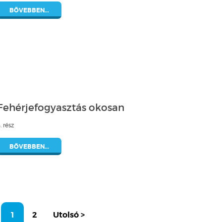
BŐVEBBEN...
Fehérjefogyasztás okosan
. rész
BŐVEBBEN...
1
2
Utolsó >