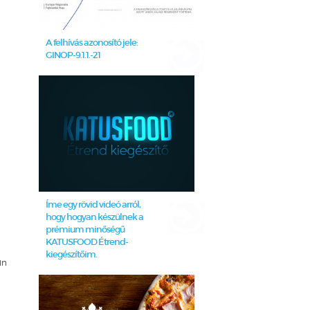
A felhívás azonosító jele:
GINOP-9.1.1.-21
Íme egy rövid videó arról,
hogy hogyan készülnek a
prémium minőségű
KATUSFOOD Étrend-
kiegészítőim.
in