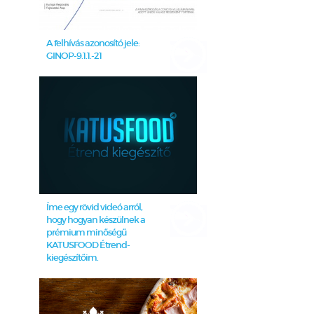
A felhívás azonosító jele:
GINOP-9.1.1.-21
Íme egy rövid videó arról,
hogy hogyan készülnek a
prémium minőségű
KATUSFOOD Étrend-
kiegészítőim.