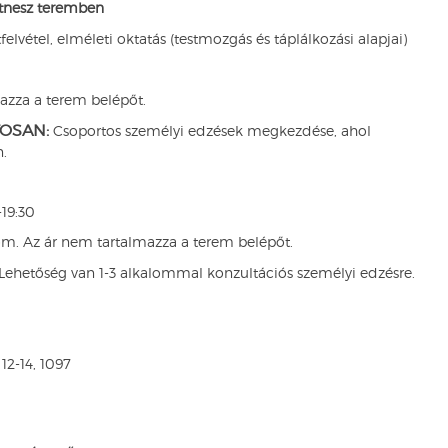
itnesz teremben
lvétel, elméleti oktatás (testmozgás és táplálkozási alapjai)
azza a terem belépőt.
OSAN:
Csoportos személyi edzések megkezdése, ahol
.
19:30
om. Az ár nem tartalmazza a terem belépőt.
Lehetőség van 1-3 alkalommal konzultációs személyi edzésre.
12-14, 1097