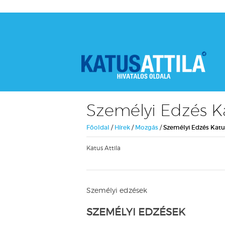
Személyi Edzés Ka
Főoldal
/
Hírek
/
Mozgás
/
Személyi Edzés Katus
Katus Attila
Személyi edzések
SZEMÉLYI EDZÉSEK