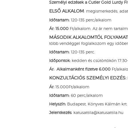
Személyi edzések a Cutler Gold Lurdy F
ELSŐ ALKALOM
: megismerkedés, adatfe
Időtartam:
120-135 perc/alkalom
Ár: 15.000
Ft/alkalom. Az ár nem tartalm
MÁSODIK ALKALOMTÓL FOLYAMAT
több vendéggel foglalkozom egy időben
Időtartam:
120-135 perc.
Időpontok:
kedden és csütörtökön 17:30-
Ár: Alkalmanként fizetve 6.000
Ft/alkal
KONZULTÁCIÓS SZEMÉLYI EDZÉS:
Ár:
15.000Ft/alkalom
Időtartam:
60 perc/alkalom
Helyszín:
Budapest, Könyves Kálmán krt. 
Jelentkezés
: katusattila@katusattila.hu