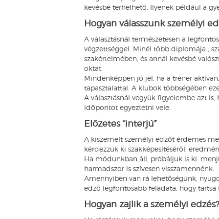
kevésbé terhelhető. Ilyenek például a g
Hogyan válasszunk személyi ed
A választásnál természetesen a legfont
végzettséggel. Minél több diplomája , s
szakértelmében, és annál kevésbé valós
oktat.
Mindenképpen jó jel, ha a tréner aktívan
tapasztalattal. A klubok többségében ez
A választásnál vegyük figyelembe azt is
időpontot egyeztetni vele.
Előzetes “interjú”
A kiszemelt személyi edzőt érdemes meg
kérdezzük ki szakképesítéséről, eredmény
Ha módunkban áll, próbáljuk is ki: menjün
harmadszor is szívesen visszamennénk.
Amennyiben van rá lehetőségünk, nyugod
edző legfontosabb feladata, hogy tartsa
Hogyan zajlik a személyi edzés