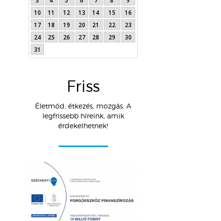
3
4
5
6
7
8
9
10
11
12
13
14
15
16
17
18
19
20
21
22
23
24
25
26
27
28
29
30
31
Friss
Életmód, étkezés, mozgás. A
legfrissebb híreink, amik
érdekelhetnek!