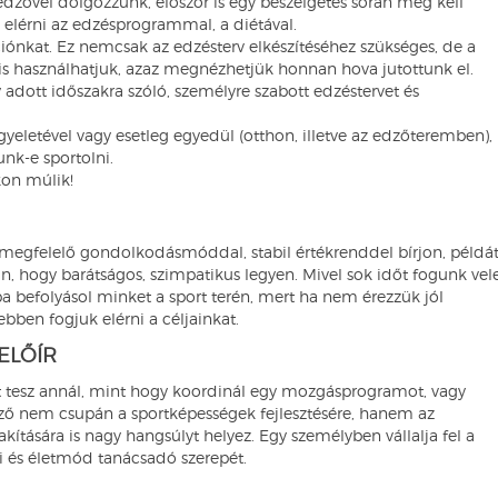
zővel dolgozzunk, először is egy beszélgetés során meg kell
 elérni az edzésprogrammal, a diétával.
iónkat. Ez nemcsak az edzésterv elkészítéséhez szükséges, de a
is használhatjuk, azaz megnézhetjük honnan hova jutottunk el.
dott időszakra szóló, személyre szabott edzéstervet és
yeletével vagy esetleg egyedül (otthon, illetve az edzőteremben),
unk-e sportolni.
kon múlik!
 megfelelő gondolkodásmóddal, stabil értékrenddel bírjon, példá
n, hogy barátságos, szimpatikus legyen. Mivel sok időt fogunk vel
ba befolyásol minket a sport terén, mert ha nem érezzük jól
ben fogjuk elérni a céljainkat.
ELŐÍR
t tesz annál, mint hogy koordinál egy mozgásprogramot, vagy
edző nem csupán a sportképességek fejlesztésére, hanem az
kítására is nagy hangsúlyt helyez. Egy személyben vállalja fel a
si és életmód tanácsadó szerepét.