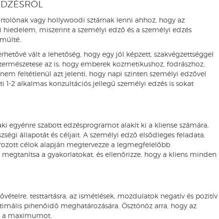
EDZÉSRŐL
rtolónak vagy hollywoodi sztárnak lenni ahhoz, hogy az
 hiedelem, miszerint a személyi edző és a személyi edzés
 múlté.
rhetővé vált a lehetőség, hogy egy jól képzett, szakvégzettséggel
 természetese az is, hogy emberek kozmetikushoz, fodrászhoz,
nem feltétlenül azt jelenti, hogy napi szinten személyi edzővel
i 1-2 alkalmas konzultációs jellegű személyi edzés is sokat
ki egyénre szabott edzésprogramot alakít ki a kliense számára,
zségi állapotát és céljait. A személyi edző elsődleges feladata,
ozott célok alapján megtervezze a legmegfelelőbb
egtanítsa a gyakorlatokat, és ellenőrizze, hogy a kliens minden
vételre, testtartásra, az ismétlések, mozdulatok negatív és pozitív
ptimális pihenőidő meghatározására. Ösztönöz arra, hogy az
ól a maximumot.