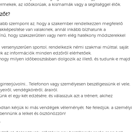
yermekek, az időskorúak, a kismamák vagy a segítséggel élők.
zőt?
osabb szempont az, hogy a szakember rendelkezzen megfelelő
zakképesítése van valakinek, annál inkább bízhatunk a
zínű, hogy szakszerűtlen vagy nem elég hatékony módszerekkel
, versenyszerűen sportol, rendelkezik némi szakmai múlttal, saját
ek az információk minden edzőről elérhetőek.
, hogy milyen időbeosztásban dolgozik az illető, és tudunk-e majd
interjúvolni… Telefonon vagy személyesen beszélgessünk el vele,
eiről, vendégköréről, árairól.
k el egy-két edzésére, és válasszuk azt a trénert, akihez
tan kérjük ki más vendégek véleményét. Ne feledjük: a személyi
 bennünk a lelket és ösztönözzön!
?