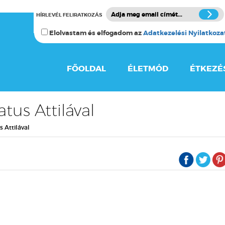
HÍRLEVÉL FELIRATKOZÁS
Elolvastam és elfogadom az
Adatkezelési Nyilatkoza
FŐOLDAL
ÉLETMÓD
ÉTKEZÉ
tus Attilával
 Attilával