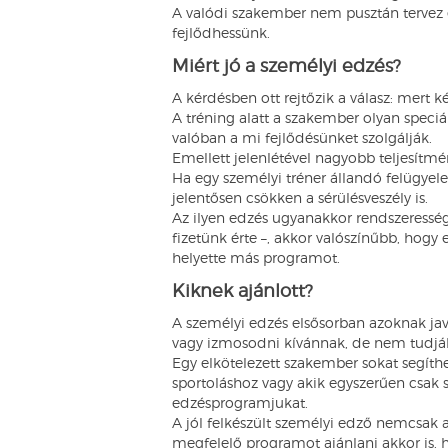
A valódi szakember nem pusztán tervez é
fejlődhessünk.
Miért jó a személyi edzés?
A kérdésben ott rejtőzik a válasz: mert k
A tréning alatt a szakember olyan speciá
valóban a mi fejlődésünket szolgálják.
Emellett jelenlétével nagyobb teljesítmén
Ha egy személyi tréner állandó felügyele
jelentősen csökken a sérülésveszély is.
Az ilyen edzés ugyanakkor rendszeresség
fizetünk érte –, akkor valószínűbb, hog
helyette más programot.
Kiknek ajánlott?
A személyi edzés elsősorban azoknak java
vagy izmosodni kívánnak, de nem tudják
Egy elkötelezett szakember sokat segíthet
sportoláshoz vagy akik egyszerűen csak
edzésprogramjukat.
A jól felkészült személyi edző nemcsak
megfelelő programot ajánlani akkor is,