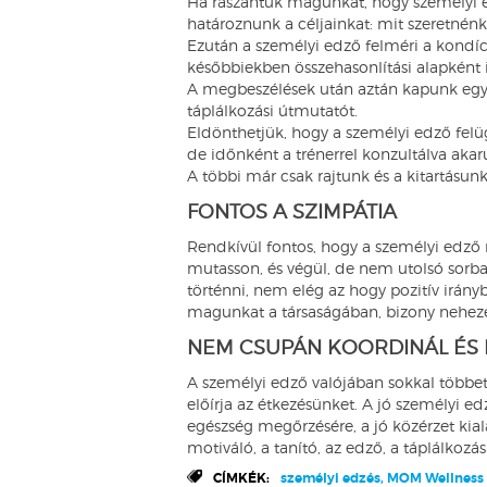
Ha rászántuk magunkat, hogy személyi ed
határoznunk a céljainkat: mit szeretnénk
Ezután a személyi edző felméri a kondíc
későbbiekben összehasonlítási alapként 
A megbeszélések után aztán kapunk egy a
táplálkozási útmutatót.
Eldönthetjük, hogy a személyi edző felüg
de időnként a trénerrel konzultálva akar
A többi már csak rajtunk és a kitartásun
FONTOS A SZIMPÁTIA
Rendkívül fontos, hogy a személyi edző
mutasson, és végül, de nem utolsó sorba
történni, nem elég az hogy pozitív irány
magunkat a társaságában, bizony nehezeb
NEM CSUPÁN KOORDINÁL ÉS 
A személyi edző valójában sokkal többe
előírja az étkezésünket. A jó személyi 
egészség megőrzésére, a jó közérzet kiala
motiváló, a tanító, az edző, a táplálkozá
CÍMKÉK:
személyi edzés, MOM Wellness