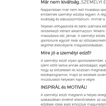
Már nem kiváltság…
SZEMÉLYI 
Napjainkban már nem kell hivatásos spo
embernek személyi edzője legyen. A régi
kiváltság és státuszszimbólum, immár a
Teljesen elfogadottá és bárki számára elé
rendelkező trénert alkalmazzon. Miként
masszázsra stb. járnak. A személyi edzés 
sportolunk együtt! Akár az időszakonként
segíthet életcéljaink megvalósításában.
Mire jó a személyi edző?
A személyi edző olyan sportszakember, a
szem előtt tartva annak adottságait, egés
hogy az előzetesen és közösen meghatár
edzésprogramot, majd az edzések során m
mozdulatot helyesen hajt-e végre.
INSPIRÁL és MOTIVÁL!
A személyi edző megtanít a helyes levegő
szakaszában történő ellenőrzésére, az o
edzések ideje alatt kihozzuk magunkb