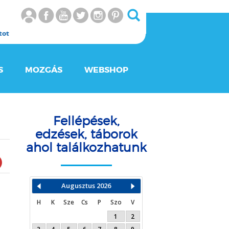
tot
S
MOZGÁS
WEBSHOP
Fellépések,
edzések, táborok
ahol találkozhatunk
Augusztus
2026
H
K
Sze
Cs
P
Szo
V
1
2