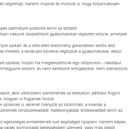
s végrehajt, hanem inspirál és motivál is, hogy folyamatosan
épes személyre szabottá tenni az edzést!
lisan nekünk összeállított gyakorlatokat végeztet velünk, amelyek
yre sarkall, és a vele elért eredmény garantáltan tartós lesz.
te mellett, a tanácsait követve végezzük a gyakorlatokat, akkor
re szoktat, hiszen ha megbeszéltünk egy időpontot – ráadásul
y elmegyünk edzeni, és nem keresünk kifogásokat, nem szervezünk
solt, akik változtatni szeretnének az életükön, például fogyni
, hogyan is fogjanak hozzá.
 azoknak is, akiknél hiányzik az ösztönzés, a kitartás a
 szeretnék rendszeresebbé, hatékonyabbá, érdekesebbé tenni az
 az egészséges embereknek tud segítséget nyújtani, hanem képes
 ha valaki komolyabb betegségben szenved, vagy más okból