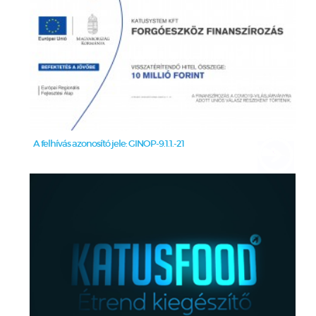
A felhívás azonosító jele: GINOP-9.1.1.-21