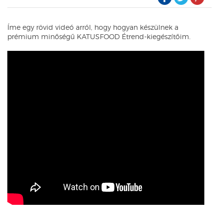
Íme egy rövid videó arról, hogy hogyan készülnek a
prémium minőségű KATUSFOOD Étrend-kiegészítőim.