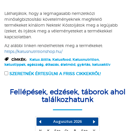
Láthatjátok, hogy a legmagasabb nemzetközi
minőségbiztosítási követelményeknek megfelelő
termékeket kínálom Nektek! Kóstoljátok meg a legújabb
ízeket, és írjátok meg a véleményeteket a termékekkel
kapcsolatban.
Az alábbi linken rendelhetitek meg a termékeket:
https://katusnutritionshop.hu/
CÍMKÉK:
Katus Attila, Katusfood, Katusnutrition,
katustippek, egészség, étkezés, életmód, gyártás, katusaktív
SZERETNÉK ÉRTESÜLNI A FRISS CIKKEKRŐL!
Fellépések, edzések, táborok ahol
találkozhatunk
Augusztus
2026
H
K
Sze
Cs
P
Szo
V