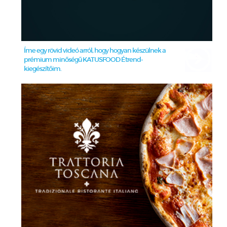
Íme egy rövid videó arról, hogy hogyan készülnek a
prémium minőségű KATUSFOOD Étrend-
kiegészítőim.