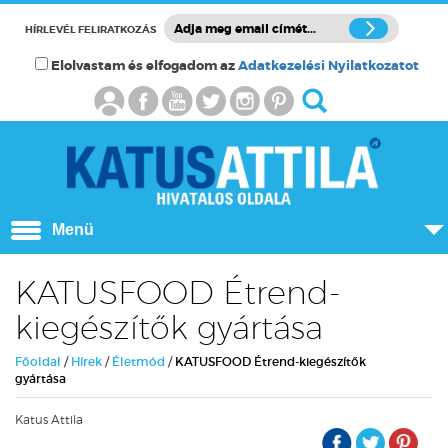
HÍRLEVÉL FELIRATKOZÁS
Elolvastam és elfogadom az
Adatkezelési Nyilatkozatot
Menü
KATUSFOOD Étrend-
kiegészítők gyártása
Főoldal
/
Hírek
/
Életmód
/
KATUSFOOD Étrend-kiegészítők
gyártása
Katus Attila