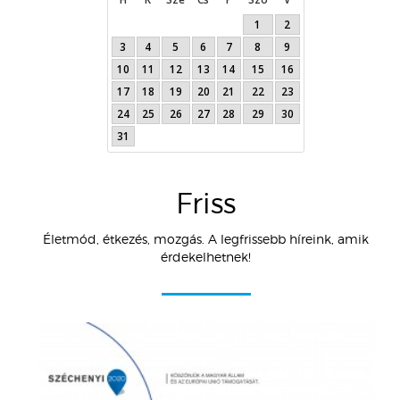
1
2
3
4
5
6
7
8
9
10
11
12
13
14
15
16
17
18
19
20
21
22
23
24
25
26
27
28
29
30
31
Friss
Életmód, étkezés, mozgás. A legfrissebb híreink, amik
érdekelhetnek!