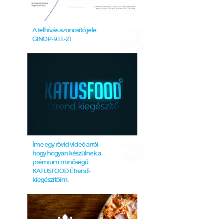
A felhívás azonosító jele:
GINOP-9.1.1.-21
Íme egy rövid videó arról,
hogy hogyan készülnek a
prémium minőségű
KATUSFOOD Étrend-
kiegészítőim.