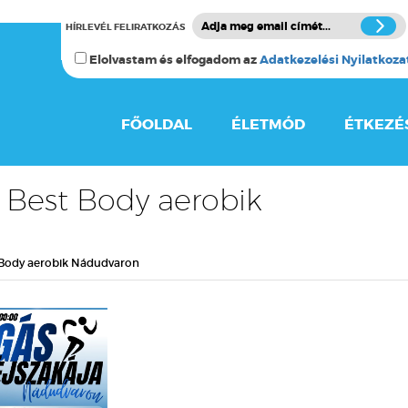
HÍRLEVÉL FELIRATKOZÁS
Elolvastam és elfogadom az
Adatkezelési Nyilatkoza
FŐOLDAL
ÉLETMÓD
ÉTKEZÉ
 Best Body aerobik
 Body aerobik Nádudvaron