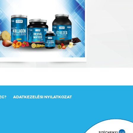
EG?
ADATKEZELÉSI NYILATKOZAT