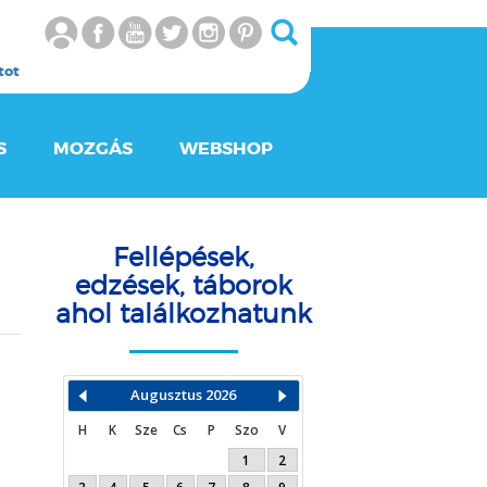
tot
S
MOZGÁS
WEBSHOP
Fellépések,
edzések, táborok
ahol találkozhatunk
Augusztus
2026
H
K
Sze
Cs
P
Szo
V
1
2