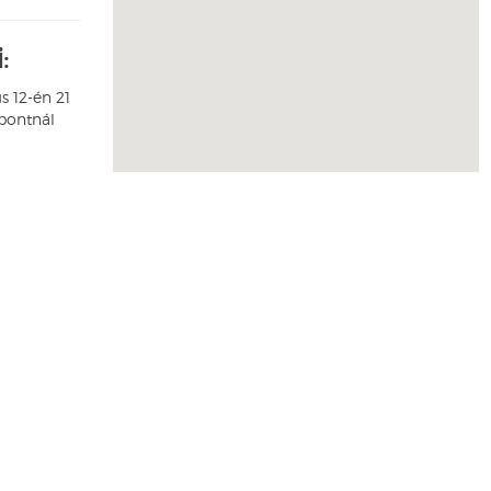
:
s 12-én 21
pontnál