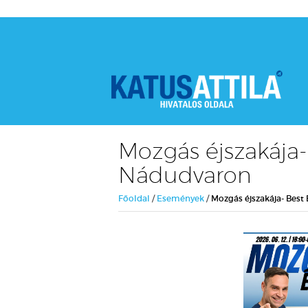
Mozgás éjszakája-
Nádudvaron
Főoldal
/
Események
/
Mozgás éjszakája- Best