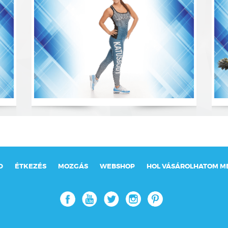
D
ÉTKEZÉS
MOZGÁS
WEBSHOP
HOL VÁSÁROLHATOM M