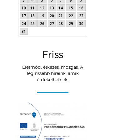
3
4
5
6
7
8
9
10
11
12
13
14
15
16
17
18
19
20
21
22
23
24
25
26
27
28
29
30
31
Friss
Életmód, étkezés, mozgás. A
legfrissebb híreink, amik
érdekelhetnek!